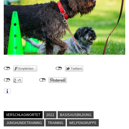
VERSCHLAGWORTET
2022
BASISAUSBILDUNG
JUNGHUNDETRAINING
TRAINING
WELPENGRUPPE