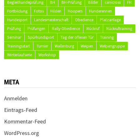
Begleithundeprüfung
BH
BH-Prüfung
Bilder
canicross
FH
Fortbildung
Fotos
Hilden
Hoopers
Hunderennen
Hundesport
Landesmeisterschaft
Obedience
Platzanlage
Prüfung
Prüfungen
Rally-Obedience
Rückruf
Rückruftraining
Seminar
Spürhundsport
Tag der offenen Tür
Training
Trainingsstart
Turnier
Wallenburg
Welpen
Welpengruppe
Winterlaufserie
Workshop
META
Anmelden
Eintrags-Feed
Kommentar-Feed
WordPress.org