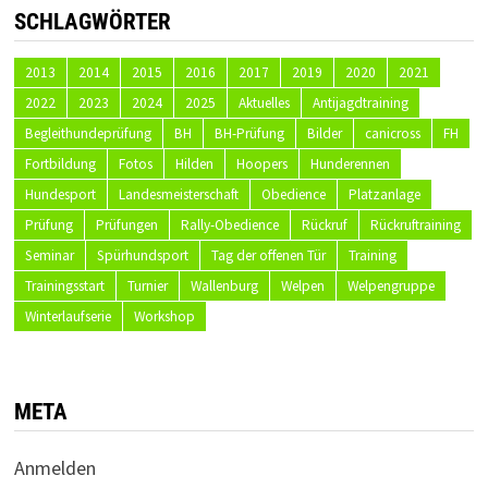
SCHLAGWÖRTER
2013
2014
2015
2016
2017
2019
2020
2021
2022
2023
2024
2025
Aktuelles
Antijagdtraining
Begleithundeprüfung
BH
BH-Prüfung
Bilder
canicross
FH
Fortbildung
Fotos
Hilden
Hoopers
Hunderennen
Hundesport
Landesmeisterschaft
Obedience
Platzanlage
Prüfung
Prüfungen
Rally-Obedience
Rückruf
Rückruftraining
Seminar
Spürhundsport
Tag der offenen Tür
Training
Trainingsstart
Turnier
Wallenburg
Welpen
Welpengruppe
Winterlaufserie
Workshop
META
Anmelden