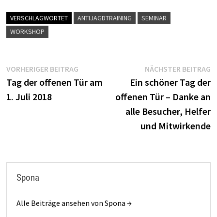
VERSCHLAGWORTET
ANTIJAGDTRAINING
SEMINAR
WORKSHOP
Beitragsnavigation
Vorheriger
N
VORHERIGER BEITRAG
NÄCHSTER BEITRAG
Beitrag:
B
Tag der offenen Tür am
Ein schöner Tag der
1. Juli 2018
offenen Tür – Danke an
alle Besucher, Helfer
und Mitwirkende
Spona
Alle Beiträge ansehen von Spona →