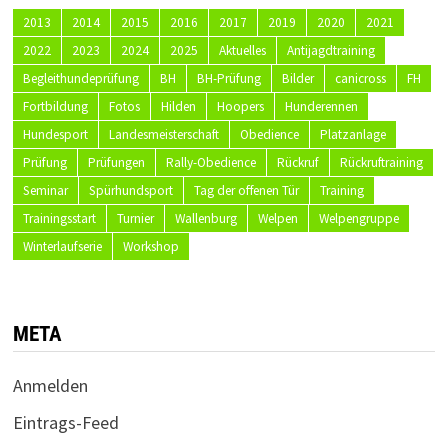
2013
2014
2015
2016
2017
2019
2020
2021
2022
2023
2024
2025
Aktuelles
Antijagdtraining
Begleithundeprüfung
BH
BH-Prüfung
Bilder
canicross
FH
Fortbildung
Fotos
Hilden
Hoopers
Hunderennen
Hundesport
Landesmeisterschaft
Obedience
Platzanlage
Prüfung
Prüfungen
Rally-Obedience
Rückruf
Rückruftraining
Seminar
Spürhundsport
Tag der offenen Tür
Training
Trainingsstart
Turnier
Wallenburg
Welpen
Welpengruppe
Winterlaufserie
Workshop
META
Anmelden
Eintrags-Feed