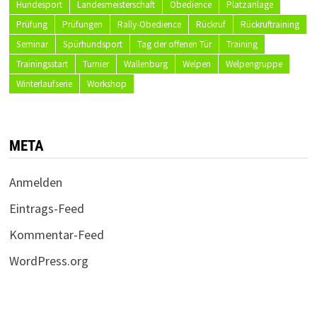
Hundesport
Landesmeisterschaft
Obedience
Platzanlage
Prüfung
Prüfungen
Rally-Obedience
Rückruf
Rückruftraining
Seminar
Spürhundsport
Tag der offenen Tür
Training
Trainingsstart
Turnier
Wallenburg
Welpen
Welpengruppe
Winterlaufserie
Workshop
META
Anmelden
Eintrags-Feed
Kommentar-Feed
WordPress.org