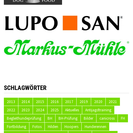
SCHLAGWÖRTER
2013
2014
2015
2016
2017
2019
2020
2021
2022
2023
2024
2025
Aktuelles
Antijagdtraining
Begleithundeprüfung
BH
BH-Prüfung
Bilder
canicross
FH
Fortbildung
Fotos
Hilden
Hoopers
Hunderennen