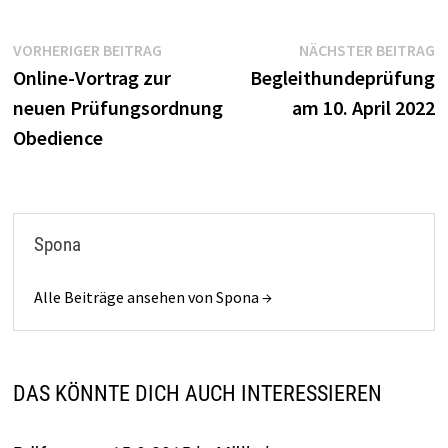
Beitragsnavigation
Vorheriger
N
VORHERIGER BEITRAG
NÄCHSTER BEITRAG
Beitrag:
B
Online-Vortrag zur
Begleithundeprüfung
neuen Prüfungsordnung
am 10. April 2022
Obedience
Spona
Alle Beiträge ansehen von Spona →
DAS KÖNNTE DICH AUCH INTERESSIEREN