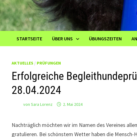
STARTSEITE
ÜBER UNS
ÜBUNGSZEITEN
A
AKTUELLES
/
PRÜFUNGEN
Erfolgreiche Begleithundepr
28.04.2024
von
Sara Lorenz
2. Mai 2024
Nachträglich möchten wir im Namen des Vereines alle
gratulieren. Bei schönstem Wetter haben die Mensch-H