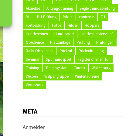
Aktuelles
Antijagdtraining
Begleithundeprüfung
BH
BH-Prüfung
Bilder
canicross
FH
Fortbildung
Fotos
Hilden
Hoopers
Hunderennen
Hundesport
Landesmeisterschaft
Obedience
Platzanlage
Prüfung
Prüfungen
Rally-Obedience
Rückruf
Rückruftraining
Seminar
Spürhundsport
Tag der offenen Tür
Training
Trainingsstart
Turnier
Wallenburg
Welpen
Welpengruppe
Winterlaufserie
Workshop
META
Anmelden