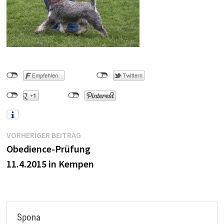
Beitragsnavigation
Vorheriger
VORHERIGER BEITRAG
Beitrag:
Obedience-Prüfung
11.4.2015 in Kempen
Spona