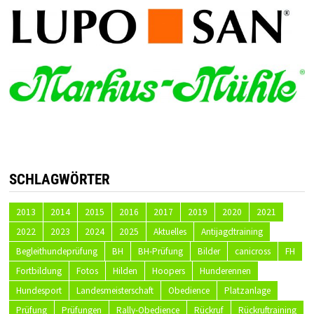
SCHLAGWÖRTER
2013
2014
2015
2016
2017
2019
2020
2021
2022
2023
2024
2025
Aktuelles
Antijagdtraining
Begleithundeprüfung
BH
BH-Prüfung
Bilder
canicross
FH
Fortbildung
Fotos
Hilden
Hoopers
Hunderennen
Hundesport
Landesmeisterschaft
Obedience
Platzanlage
Prüfung
Prüfungen
Rally-Obedience
Rückruf
Rückruftraining