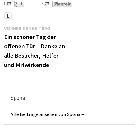
Beitragsnavigation
Vorheriger
VORHERIGER BEITRAG
Beitrag:
Ein schöner Tag der
offenen Tür – Danke an
alle Besucher, Helfer
und Mitwirkende
Spona
Alle Beiträge ansehen von Spona →