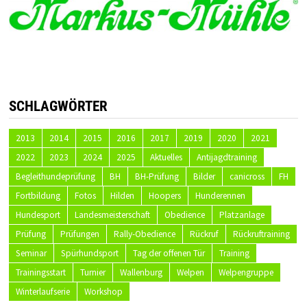
SCHLAGWÖRTER
2013
2014
2015
2016
2017
2019
2020
2021
2022
2023
2024
2025
Aktuelles
Antijagdtraining
Begleithundeprüfung
BH
BH-Prüfung
Bilder
canicross
FH
Fortbildung
Fotos
Hilden
Hoopers
Hunderennen
Hundesport
Landesmeisterschaft
Obedience
Platzanlage
Prüfung
Prüfungen
Rally-Obedience
Rückruf
Rückruftraining
Seminar
Spürhundsport
Tag der offenen Tür
Training
Trainingsstart
Turnier
Wallenburg
Welpen
Welpengruppe
Winterlaufserie
Workshop