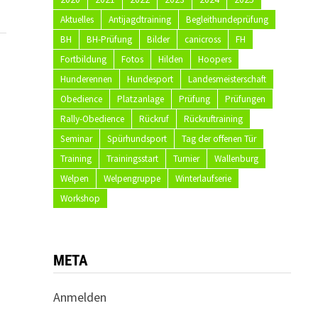
Aktuelles
Antijagdtraining
Begleithundeprüfung
BH
BH-Prüfung
Bilder
canicross
FH
Fortbildung
Fotos
Hilden
Hoopers
Hunderennen
Hundesport
Landesmeisterschaft
Obedience
Platzanlage
Prüfung
Prüfungen
Rally-Obedience
Rückruf
Rückruftraining
Seminar
Spürhundsport
Tag der offenen Tür
Training
Trainingsstart
Turnier
Wallenburg
Welpen
Welpengruppe
Winterlaufserie
Workshop
META
Anmelden