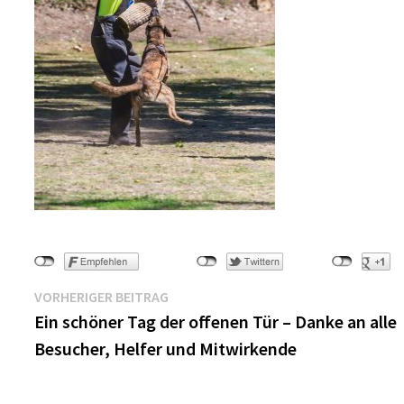
Beitragsnavigation
Vorheriger
VORHERIGER BEITRAG
Beitrag:
Ein schöner Tag der offenen Tür – Danke an alle
Besucher, Helfer und Mitwirkende