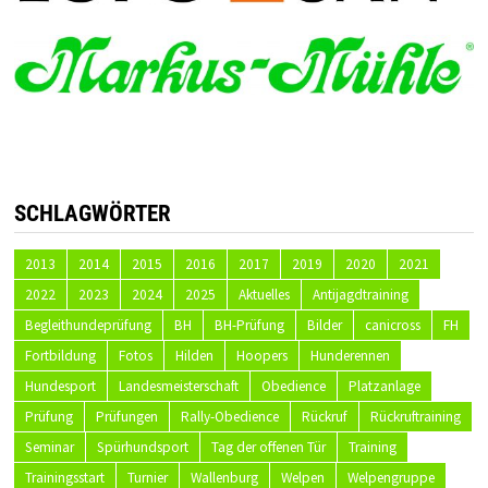
SCHLAGWÖRTER
2013
2014
2015
2016
2017
2019
2020
2021
2022
2023
2024
2025
Aktuelles
Antijagdtraining
Begleithundeprüfung
BH
BH-Prüfung
Bilder
canicross
FH
Fortbildung
Fotos
Hilden
Hoopers
Hunderennen
Hundesport
Landesmeisterschaft
Obedience
Platzanlage
Prüfung
Prüfungen
Rally-Obedience
Rückruf
Rückruftraining
Seminar
Spürhundsport
Tag der offenen Tür
Training
Trainingsstart
Turnier
Wallenburg
Welpen
Welpengruppe