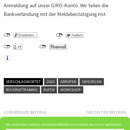
Anmeldung auf unser GIRO-Konto. Wir teilen die
Bankverbindung mit der Meldebestätigung mit.
VERSCHLAGWORTET
2020
ABRUFEN
GEHORSAM
RÜCKRUFTRAINING
RUFEN
WORKSHOP
Beitragsnavigation
Vorheriger
N
VORHERIGER BEITRAG
NÄCHSTER BEITRAG
Beitrag:
B
Schnupperkurs
Jahreshauptversammlun
Wir verwenden Cookies, um unsere Website und unseren Service zu optimieren.
„Longieren für
2020