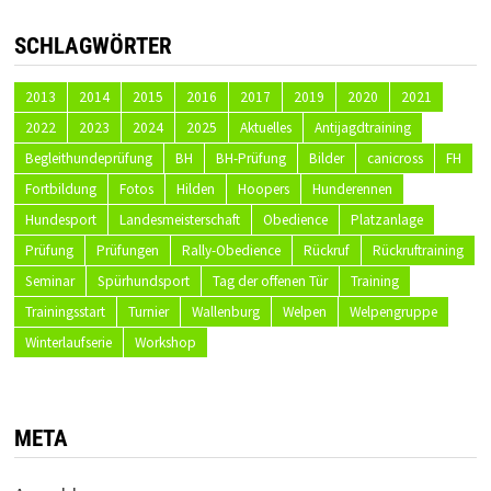
SCHLAGWÖRTER
2013
2014
2015
2016
2017
2019
2020
2021
2022
2023
2024
2025
Aktuelles
Antijagdtraining
Begleithundeprüfung
BH
BH-Prüfung
Bilder
canicross
FH
Fortbildung
Fotos
Hilden
Hoopers
Hunderennen
Hundesport
Landesmeisterschaft
Obedience
Platzanlage
Prüfung
Prüfungen
Rally-Obedience
Rückruf
Rückruftraining
Seminar
Spürhundsport
Tag der offenen Tür
Training
Trainingsstart
Turnier
Wallenburg
Welpen
Welpengruppe
Winterlaufserie
Workshop
META