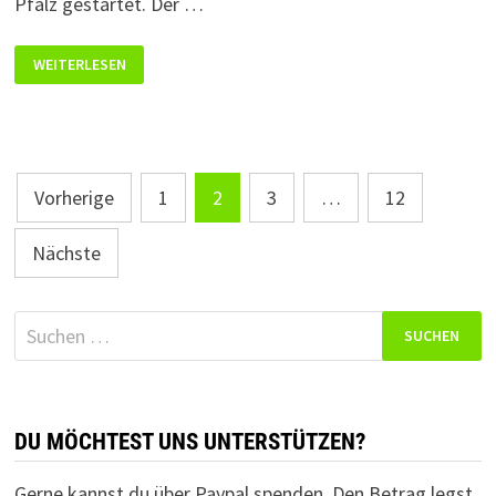
Pfalz gestartet. Der …
START
WEITERLESEN
BEIM
GELÄNDELAUF
DER
LANDESMEISTERSCHAFT
THS
Seitennummerierung
Vorherige
1
2
3
…
12
der
Nächste
Beiträge
Suchen
nach:
DU MÖCHTEST UNS UNTERSTÜTZEN?
Gerne kannst du über Paypal spenden. Den Betrag legst