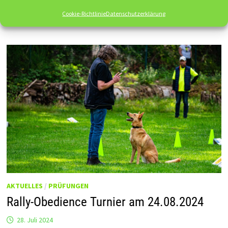
WEITERLESEN
WOCHEN
RÜCKRUFSEMINAR
Cookie-Richtlinie
Datenschutzerklärung
–
NEUER
TERMIN!
AKTUELLES
/
PRÜFUNGEN
Rally-Obedience Turnier am 24.08.2024
28. Juli 2024