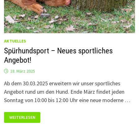
AKTUELLES
Spürhundsport – Neues sportliches
Angebot!
18. März 2025
Ab dem 30.03.2025 erweitern wir unser sportliches
Angebot rund um den Hund. Ende März findet jeden
Sonntag von 10:00 bis 12:00 Uhr eine neue moderne …
SPÜRHUNDSPORT
WEITERLESEN
–
NEUES
SPORTLICHES
ANGEBOT!