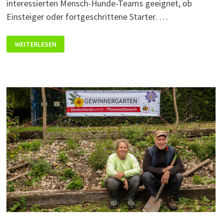
interessierten Mensch-Hunde-Teams geeignet, ob
Einsteiger oder fortgeschrittene Starter. …
OBEDIENCE
WEITERLESEN
–
SEMINAR
IM
APRIL
2025