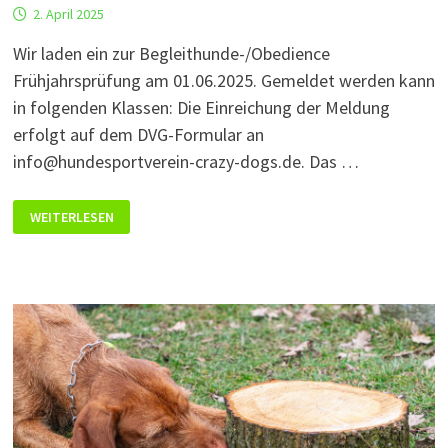
2. April 2025
Wir laden ein zur Begleithunde-/Obedience
Frühjahrsprüfung am 01.06.2025. Gemeldet werden kann
in folgenden Klassen: Die Einreichung der Meldung
erfolgt auf dem DVG-Formular an
info@hundesportverein-crazy-dogs.de. Das …
!OBEDIENCE/BEGLEITHUNDEPRÜFUNG
WEITERLESEN
AM
01.
JUNI
2025
–
GEÄNDERTES
PRÜFUNGSDATUM!