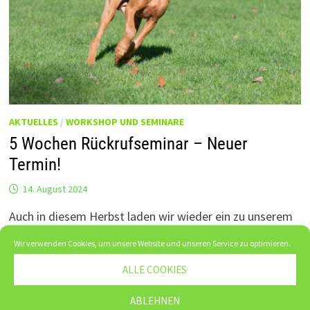
AKTUELLES
/
WORKSHOP UND SEMINARE
5 Wochen Rückrufseminar – Neuer
Termin!
14. August 2024
Auch in diesem Herbst laden wir wieder ein zu unserem
5-wöchigen Rückrufseminar. Der Kurs richtet sich an alle
Wir verwenden Cookies, um unsere Website und unseren Service zu optimieren.
interessierten Hundehalter, die den Rückruf ihres
ALLE COOKIES
Hundes …
ABLEHNEN
5