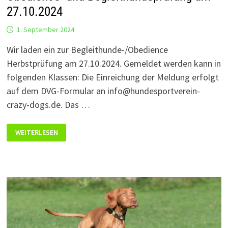
27.10.2024
1. September 2024
Wir laden ein zur Begleithunde-/Obedience
Herbstprüfung am 27.10.2024. Gemeldet werden kann in
folgenden Klassen: Die Einreichung der Meldung erfolgt
auf dem DVG-Formular an info@hundesportverein-
crazy-dogs.de. Das …
OBEDIENCE-
WEITERLESEN
UND
BEGLEITHUNDEPRÜFUNG
AM
27.10.2024