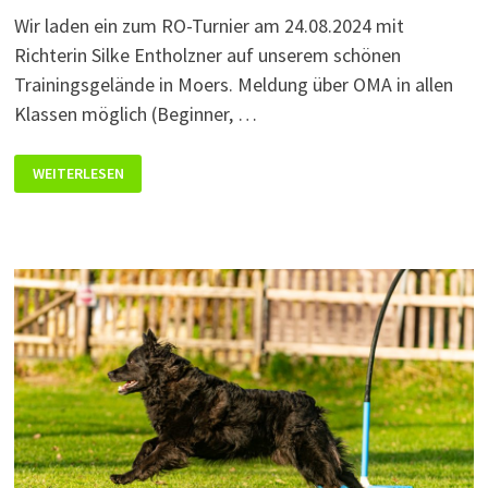
Wir laden ein zum RO-Turnier am 24.08.2024 mit
Richterin Silke Entholzner auf unserem schönen
Trainingsgelände in Moers. Meldung über OMA in allen
Klassen möglich (Beginner, …
RALLY-
WEITERLESEN
OBEDIENCE
TURNIER
AM
24.08.2024