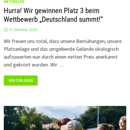
AKTUELLES
Hurra! Wir gewinnen Platz 3 beim
Wettbewerb „Deutschland summt!“
6. Oktober 2024
Wir freuen uns total, dass unsere Bemühungen, unsere
Platzanlage und das umgebende Gelände ökologisch
aufzuwerten nun durch einen netten Preis anerkannt
und gekrönt wurden. Wir …
HURRA!
WEITERLESEN
WIR
GEWINNEN
PLATZ
3
BEIM
WETTBEWERB
„DEUTSCHLAND
SUMMT!“