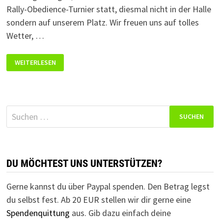
Rally-Obedience-Turnier statt, diesmal nicht in der Halle
sondern auf unserem Platz. Wir freuen uns auf tolles
Wetter, …
2.
WEITERLESEN
RALLY-
OBEDIENCE
TURNIER
AM
25.08.2019
Suchen
nach:
DU MÖCHTEST UNS UNTERSTÜTZEN?
Gerne kannst du über Paypal spenden. Den Betrag legst
du selbst fest. Ab 20 EUR stellen wir dir gerne eine
Spendenquittung
aus. Gib dazu einfach deine