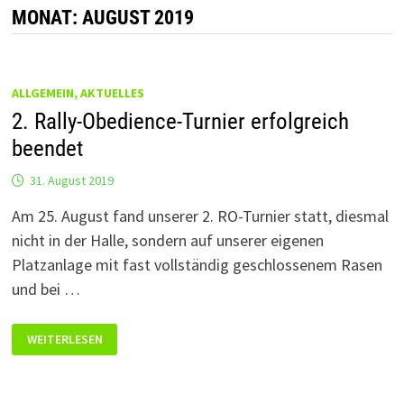
MONAT:
AUGUST 2019
ALLGEMEIN, AKTUELLES
2. Rally-Obedience-Turnier erfolgreich
beendet
31. August 2019
Am 25. August fand unserer 2. RO-Turnier statt, diesmal
nicht in der Halle, sondern auf unserer eigenen
Platzanlage mit fast vollständig geschlossenem Rasen
und bei …
2.
WEITERLESEN
RALLY-
OBEDIENCE-
TURNIER
ERFOLGREICH
BEENDET