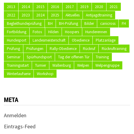
2013
2014
2015
2016
2017
2019
2020
2021
2022
2023
2024
2025
Aktuelles
Antijagdtraining
Begleithundeprüfung
BH
BH-Prüfung
Bilder
canicross
FH
Fortbildung
Fotos
Hilden
Hoopers
Hunderennen
Hundesport
Landesmeisterschaft
Obedience
Platzanlage
Prüfung
Prüfungen
Rally-Obedience
Rückruf
Rückruftraining
Seminar
Spürhundsport
Tag der offenen Tür
Training
Trainingsstart
Turnier
Wallenburg
Welpen
Welpengruppe
Winterlaufserie
Workshop
META
Anmelden
Eintrags-Feed