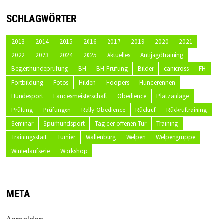
SCHLAGWÖRTER
2013
2014
2015
2016
2017
2019
2020
2021
2022
2023
2024
2025
Aktuelles
Antijagdtraining
Begleithundeprüfung
BH
BH-Prüfung
Bilder
canicross
FH
Fortbildung
Fotos
Hilden
Hoopers
Hunderennen
Hundesport
Landesmeisterschaft
Obedience
Platzanlage
Prüfung
Prüfungen
Rally-Obedience
Rückruf
Rückruftraining
Seminar
Spürhundsport
Tag der offenen Tür
Training
Trainingsstart
Turnier
Wallenburg
Welpen
Welpengruppe
Winterlaufserie
Workshop
META
Anmelden