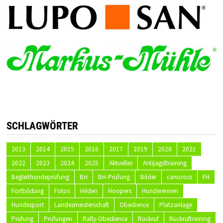
SCHLAGWÖRTER
2013
2014
2015
2016
2017
2019
2020
2021
2022
2023
2024
2025
Aktuelles
Antijagdtraining
Begleithundeprüfung
BH
BH-Prüfung
Bilder
canicross
FH
Fortbildung
Fotos
Hilden
Hoopers
Hunderennen
Hundesport
Landesmeisterschaft
Obedience
Platzanlage
Prüfung
Prüfungen
Rally-Obedience
Rückruf
Rückruftraining