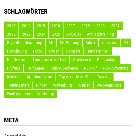
SCHLAGWÖRTER
2013
2014
2015
2016
2017
2019
2020
2021
2022
2023
2024
2025
Aktuelles
Antijagdtraining
Begleithundeprüfung
BH
BH-Prüfung
Bilder
canicross
FH
Fortbildung
Fotos
Hilden
Hoopers
Hunderennen
Hundesport
Landesmeisterschaft
Obedience
Platzanlage
Prüfung
Prüfungen
Rally-Obedience
Rückruf
Rückruftraining
Seminar
Spürhundsport
Tag der offenen Tür
Training
Trainingsstart
Turnier
Wallenburg
Welpen
Welpengruppe
Winterlaufserie
Workshop
META
Anmelden