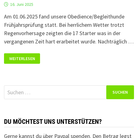
16. Juni 2025
Am 01.06.2025 fand unsere Obedience/Begleithunde
Frühjahrsprüfung statt. Bei herrlichem Wetter trotzt
Regenvorhersage zeigten die 17 Starter was in der
vergangenen Zeit hart erarbeitet wurde. Nachträglich …
RÜCKBLICK
WEITERLESEN
OBEDIENCE/BEGLEITHUNDE-
FRÜHJAHRSPRÜFUNG
Suchen
nach:
DU MÖCHTEST UNS UNTERSTÜTZEN?
Gerne kannst du über Paypal spenden. Den Betrag legst